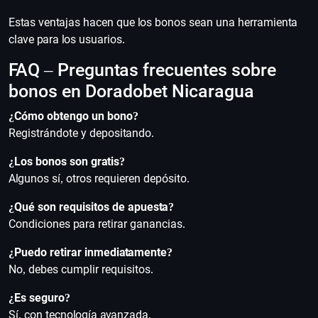
Estas ventajas hacen que los bonos sean una herramienta
clave para los usuarios.
FAQ – Preguntas frecuentes sobre
bonos en Doradobet Nicaragua
¿Cómo obtengo un bono?
Registrándote y depositando.
¿Los bonos son gratis?
Algunos sí, otros requieren depósito.
¿Qué son requisitos de apuesta?
Condiciones para retirar ganancias.
¿Puedo retirar inmediatamente?
No, debes cumplir requisitos.
¿Es seguro?
Sí, con tecnología avanzada.