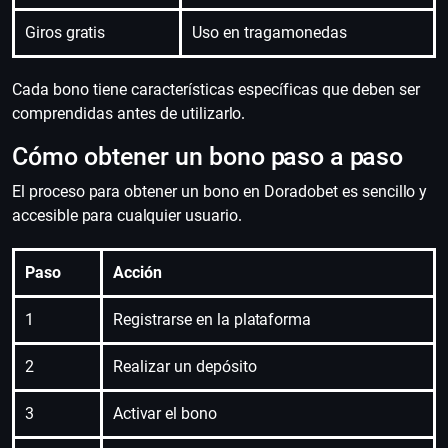
Giros gratis
Uso en tragamonedas
Cada bono tiene características específicas que deben ser
comprendidas antes de utilizarlo.
Cómo obtener un bono paso a paso
El proceso para obtener un bono en Doradobet es sencillo y
accesible para cualquier usuario.
Paso
Acción
1
Registrarse en la plataforma
2
Realizar un depósito
3
Activar el bono